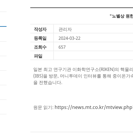
"노벨상 원
작성자
관리자
등록일
2024-03-22
조회수
657
파일
일본 최고 연구기관 이화학연구소(RIKEN)의 핵
(IBS)을 방문, 머니투데이 인터뷰를 통해 중이온
을 전했습니다.
https://news.mt.co.kr/mtview.p
원문 읽기: